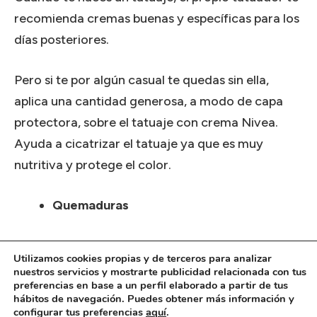
recomienda cremas buenas y específicas para los
días posteriores.
Pero si te por algún casual te quedas sin ella,
aplica una cantidad generosa, a modo de capa
protectora, sobre el tatuaje con crema Nivea.
Ayuda a cicatrizar el tatuaje ya que es muy
nutritiva y protege el color.
Quemaduras
Si te quemas en la cocina, con las planchas del
Utilizamos cookies propias y de terceros para analizar
pelo o la de la ropa, aplica de forma abundante
nuestros servicios y mostrarte publicidad relacionada con tus
preferencias en base a un perfil elaborado a partir de tus
crema en la zona afectada.
hábitos de navegación. Puedes obtener más información y
configurar tus preferencias
aquí
.