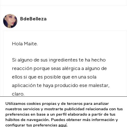
BdeBelleza
Hola Maite.
Si alguno de sus ingredientes te ha hecho
reacción porque seas alérgica a alguno de
ellos si que es posible que en una sola
aplicación te haya producido ese malestar,
claro.
Utilizamos cookies propias y de terceros para analizar
nuestros servicios y mostrarte publicidad relacionada con tus
Pero también es posible que se deba a otras
preferencias en base a un perfil elaborado a partir de tus
circunstancias y haya coincidido.
hábitos de navegación. Puedes obtener más información y
configurar tus preferencias
aquí
.
Como te ha salido un orzuelo ve a tu médico o