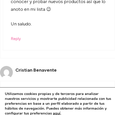
conocer y probar nuevos productos así que lo
anoto en mi lista 😉
Un saludo.
Reply
Cristian Benavente
A mi me gusta el shampoo timotei,y necesito
Utilizamos cookies propias y de terceros para analizar
nuestros servicios y mostrarte publicidad relacionada con tus
saber donde puedo encontrarlo en Santiago de
preferencias en base a un perfil elaborado a partir de tus
chile,por favor si me pueden ayudar a
hábitos de navegación. Puedes obtener más información y
configurar tus preferencias
aquí
.