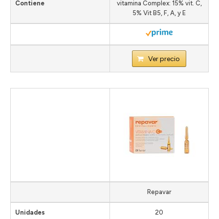
Contiene
vitamina Complex: 15% vit. C,
5% Vit B5, F, A, y E
Ver precio
Repavar
Unidades
20