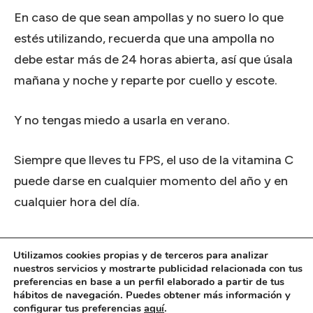
En caso de que sean ampollas y no suero lo que
estés utilizando, recuerda que una ampolla no
debe estar más de 24 horas abierta, así que úsala
mañana y noche y reparte por cuello y escote.
Y no tengas miedo a usarla en verano.
Siempre que lleves tu FPS, el uso de la vitamina C
puede darse en cualquier momento del año y en
cualquier hora del día.
Ahora bien, como imagino que habrás oído a
Utilizamos cookies propias y de terceros para analizar
mucha gente decir que la vitamina C no se puede
nuestros servicios y mostrarte publicidad relacionada con tus
preferencias en base a un perfil elaborado a partir de tus
usar de día porque es perjudicial, te voy a dar yo
hábitos de navegación. Puedes obtener más información y
la explicación que desmiente esta afirmación y en
configurar tus preferencias
aquí
.