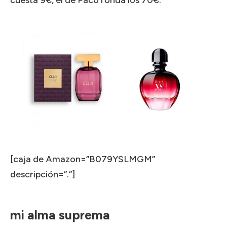
cuesta 9€, el de Paco ronda los 70€.
[caja de Amazon=”B079YSLMGM”
descripción=”.”]
mi alma suprema