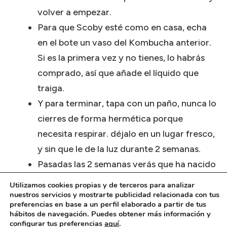
volver a empezar.
Para que Scoby esté como en casa, echa
en el bote un vaso del Kombucha anterior.
Si es la primera vez y no tienes, lo habrás
comprado, así que añade el líquido que
traiga.
Y para terminar, tapa con un paño, nunca lo
cierres de forma hermética porque
necesita respirar. déjalo en un lugar fresco,
y sin que le de la luz durante 2 semanas.
Pasadas las 2 semanas verás que ha nacido
un nuevo Scoby. Toma ambos y mételos en
Utilizamos cookies propias y de terceros para analizar
otro bote con un poco de Kombucha
nuestros servicios y mostrarte publicidad relacionada con tus
preferencias en base a un perfil elaborado a partir de tus
antiguo hasta que cubra. Tapa el bote y
hábitos de navegación. Puedes obtener más información y
configurar tus preferencias
aquí
.
déjalos hasta que los necesites de nuevo.