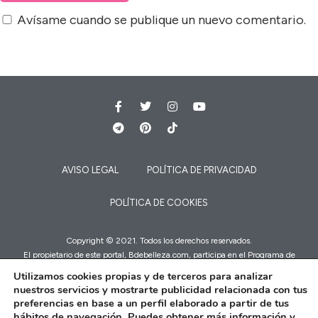
Avísame cuando se publique un nuevo comentario.
AVISO LEGAL
POLÍTICA DE PRIVACIDAD
POLÍTICA DE COOKIES
Copyright © 2021. Todos los derechos reservados.
El propietario de este portal, Bdebelleza.com, participa en el Programa de
Afiliados de Amazon EU, e ingresa por compras adscritas. Es decir, que si te
Utilizamos cookies propias y de terceros para analizar
decides a comprar en Amazon a través de nuestros enlaces, a ti no te cuesta
nuestros servicios y mostrarte publicidad relacionada con tus
nada pero a nosotros Amazon nos dará una comisión que nos servirá para
preferencias en base a un perfil elaborado a partir de tus
financiar la web.
hábitos de navegación. Puedes obtener más información y