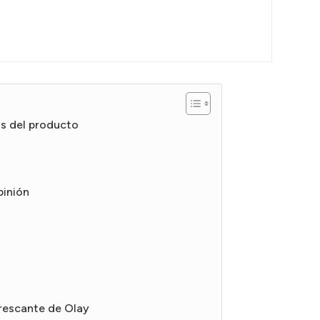
os del producto
pinión
frescante de Olay