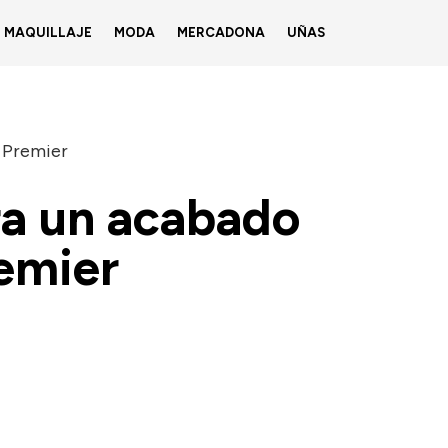
MAQUILLAJE
MODA
MERCADONA
UÑAS
s Premier
ra un acabado
remier