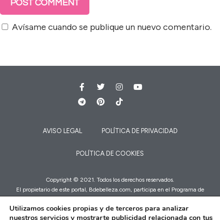
Avísame cuando se publique un nuevo comentario.
AVISO LEGAL
POLÍTICA DE PRIVACIDAD
POLÍTICA DE COOKIES
Copyright © 2021. Todos los derechos reservados.
El propietario de este portal, Bdebelleza.com, participa en el Programa de
Afiliados de Amazon EU, e ingresa por compras adscritas. Es decir, que si te
Utilizamos cookies propias y de terceros para analizar
decides a comprar en Amazon a través de nuestros enlaces, a ti no te cuesta
nuestros servicios y mostrarte publicidad relacionada con tus
nada pero a nosotros Amazon nos dará una comisión que nos servirá para